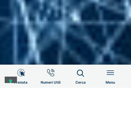
Info Utili
HOME
CENTRO DI ECCELLENZA CHIRURGIA PROTESICA DEL
GINOCCHIO E DELL’ANCA E TRAUMATOLOGIA
Prenota
Numeri Utili
Cerca
Menu
Servizi al paziente
Menu
CENTRO
UNITÀ OPERATIVE
EQUIPE CLI
Prenotazioni
PRENOTA UNA VISITA
Chi Siamo