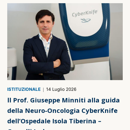
ISTITUZIONALE
14 Luglio 2026
I
ll Prof. Giuseppe Minniti alla guida
I
della Neuro-Oncologia CyberKnife
P
dell’Ospedale Isola Tiberina –
C