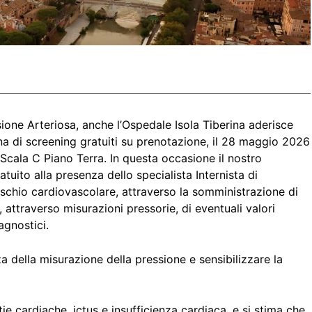
ione Arteriosa, anche l’Ospedale Isola Tiberina aderisce
a di screening gratuiti su prenotazione, il 28 maggio 2026
 Scala C Piano Terra. In questa occasione il nostro
tuito alla presenza dello specialista Internista di
i rischio cardiovascolare, attraverso la somministrazione di
 attraverso misurazioni pressorie, di eventuali valori
agnostici.
za della misurazione della pressione e sensibilizzare la
tie cardiache, ictus e insufficienza cardiaca, e si stima che