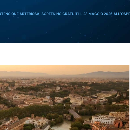
AMBULATORIO
AMBULATORIO
UOS
UOS
TENSIONE ARTERIOSA, SCREENING GRATUITI IL 28 MAGGIO 2026 ALL’OSPE
UOS
UOS
UOS