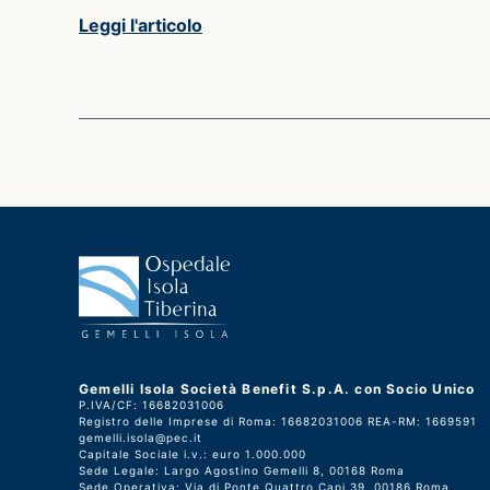
Leggi l'articolo
Gemelli Isola Società Benefit S.p.A. con Socio Unico
P.IVA/CF: 16682031006
Registro delle Imprese di Roma: 16682031006 REA-RM: 1669591
gemelli.isola@pec.it
Capitale Sociale i.v.: euro 1.000.000
Sede Legale: Largo Agostino Gemelli 8, 00168 Roma
Sede Operativa: Via di Ponte Quattro Capi 39, 00186 Roma