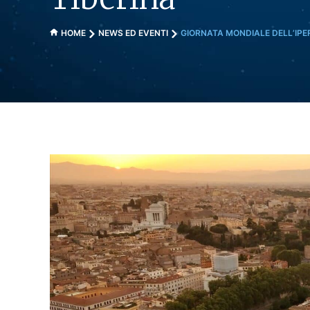
UOS
UOS
HOME
NEWS ED EVENTI
GIORNATA MONDIALE DELL’IPER
UOS
UOS
UOS
UOS
UOS
UOS