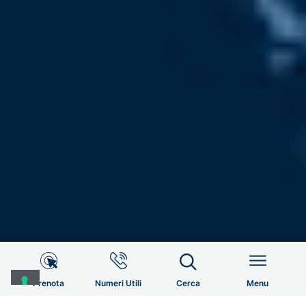
Info Utili
HOME
CENTRO DI ECCELLENZA DONNA E BAMBINO NASCENTE
Prenota
Numeri Utili
Cerca
Menu
Servizi al paziente
Menu