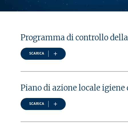
UOS
UOS
UOS
UOS
UOS
Programma di controllo della
UOS
UOS
SCARICA
UOS
Piano di azione locale igiene
SCARICA