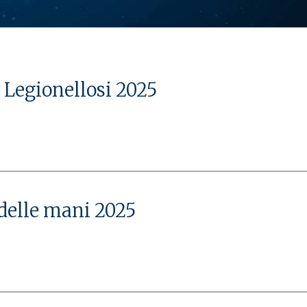
AMBULATORIO
AMBULATORIO
UOS
UOS
UOS
 Legionellosi 2025
UOS
UOS
 delle mani 2025