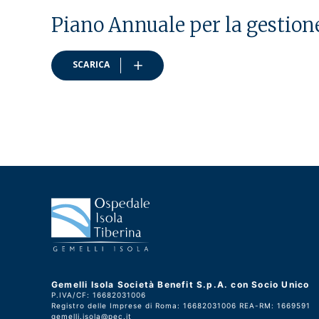
Piano Annuale per la gestion
SCARICA
Gemelli Isola Società Benefit S.p.A. con Socio Unico
P.IVA/CF: 16682031006
Registro delle Imprese di Roma: 16682031006 REA-RM: 1669591
gemelli.isola@pec.it