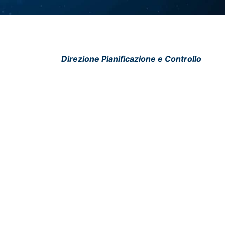
AMBULATORIO
AMBULATORIO
UOS
UOS
UOS
Direzione Pianificazione e Controllo
UOS
UOS