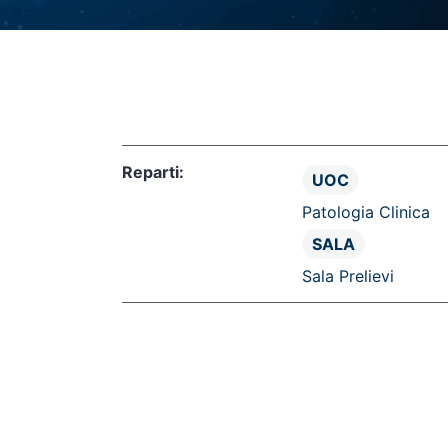
AMBULATORIO
AMBULATORIO
UOS
UOS
UOS
UOS
UOS
Reparti:
UOC
Patologia Clinica
SALA
Sala Prelievi